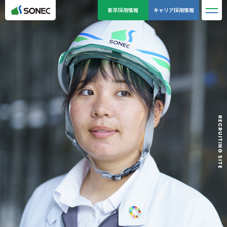
新卒採用情報
キャリア採用情報
一人ひとりの仕事観
01 建築部／2016年キャリア入社
02 土木部／2019年新卒入社
RECRUITING SITE
30人のリアルボイス
はじめに：ソネックのキホン
ソネックの建設事例
プロジェクトストーリー