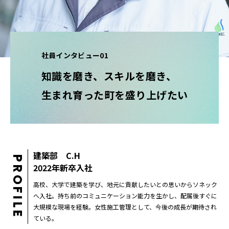
社員インタビュー01
職種を知る
知識を磨き、スキルを磨き、
社員インタビュー
生まれ育った町を盛り上げたい
01 建築部／2022年新卒入社
02 建築部／2013年新卒入社
03 建築部／2016年キャリア入社
04 土木部／2019年新卒入社
建築部 C.H
PROFILE
得られる成長と、描けるキャリア
2022年新卒入社
高校、大学で建築を学び、地元に貢献したいとの思いからソネック
へ入社。持ち前のコミュニケーション能力を生かし、配属後すぐに
大規模な現場を経験。女性施工管理として、今後の成長が期待され
ている。
新卒採用情報