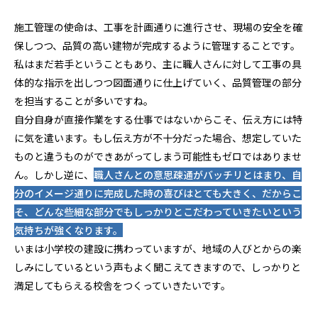
施工管理の使命は、工事を計画通りに進行させ、現場の安全を確
保しつつ、品質の高い建物が完成するように管理することです。
私はまだ若手ということもあり、主に職人さんに対して工事の具
体的な指示を出しつつ図面通りに仕上げていく、品質管理の部分
を担当することが多いですね。
自分自身が直接作業をする仕事ではないからこそ、伝え方には特
に気を遣います。もし伝え方が不十分だった場合、想定していた
ものと違うものができあがってしまう可能性もゼロではありませ
ん。しかし逆に、
職人さんとの意思疎通がバッチリとはまり、自
分のイメージ通りに完成した時の喜びはとても大きく、だからこ
そ、どんな些細な部分でもしっかりとこだわっていきたいという
気持ちが強くなります。
いまは小学校の建設に携わっていますが、地域の人びとからの楽
しみにしているという声もよく聞こえてきますので、しっかりと
満足してもらえる校舎をつくっていきたいです。