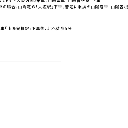
にて《神戸・大阪方面》乗車、山陽電車「山陽曽根駅」下車
車の場合、山陽電鉄「大塩駅」下車、普通に乗換え山陽電車「山陽曽根
分
電車「山陽曽根駅」下車後、北へ徒歩5分