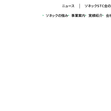
ニュース
ソネックSTC会
ソネック
の強み
事業
案内
実績
紹介
会